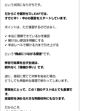
という状況になりがちです。
だからこそ個別ゼミLEAFでは、
すでに中1・中2の復習をスタートしています。
ポイントは、ただ復習するのではなく、
✔ 本当に理解できているかを確認
✔ 解けない原因を明確にする
✔ 学診レベルで解ける力まで引き上げる
という
“得点につながる復習”
です。
学診で結果を出す生徒は、
例外なく「準備が早い」です。
逆に、直前に慌てて対策を始めた場合、
どうしても表面的な復習で終わってしまいます。
受験生にとって、この1回のテストはとても重要で
す。
志望校を決める大きな判断材料にもなります。
だからこそ、