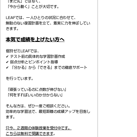
「まだ先」ではなく、
「今から動く」ことが大切です。
LEAFでは、一人ひとりの状況に合わせて、
無駄のない復習計画を立て、着実に力を伸ばしてい
きます。
本気で成績を上げたい方へ
個別ゼミLEAFでは、
✔ テスト前の具体的な学習計画作成
✔ 弱点分析とピンポイント指導
✔ 「分かる」から「できる」までの徹底サポート
を行っています。
「頑張っているのに点数が伸びない」
「何をすればいいのか分からない」
そんな方は、ぜひ一度ご相談ください。
効率的な学習法で、最短距離の成績アップを目指し
ます。
只今、２週間の体験授業を受付中です。
こちらは無料で受講できます
。