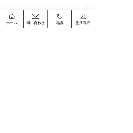
ホーム
問い合わせ
電話
塾生専用
コメント
コメントを追加…
子どもに「読書感想文を
子どもに「読書
手伝って！」と言われた
手伝って！」と
ら～5回シリーズ 第4回
ら～5回シリーズ
～
～
お問い合わせ・お申込みは