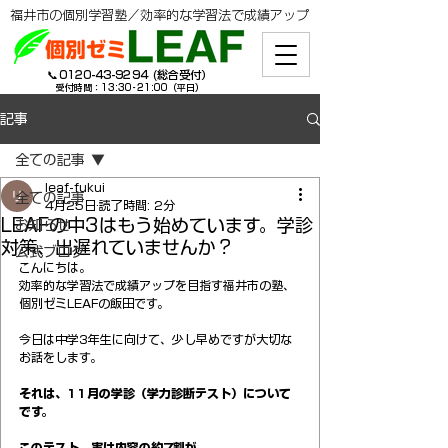
​福井市の個別学習塾／効率的な学習法で成績アップ
​📞
0120-43-9294
(総合受付）
受付時間：13:30-21:00（平日）
記事
全ての記事
leaf-fukui
全ての記事
4月25日
読了時間: 2分
LEAFの中3はもう始めています。学診
お知らせ
対策、出遅れていませんか？
公式ブログ
こんにちは。
効率的な学習法で成績アップを目指す福井市の塾、
個別ゼミLEAFの飯田です。
今日は中学3年生に向けて、少し早めですが大切な
お話をします。
それは、11月の学診（学力診断テスト）について
です。
このテスト、実は内容の約7割が