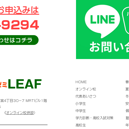
お申込みは
-9294
わせはコチラ
HOME
春
オンライン校
夏
代表あいさつ
冬
宮4丁目30－7 MRTビル1階
小学生
安
5
中学生
個
《
オンライン校併設
》
学力診断・高校入試対策
塾
高校生
年