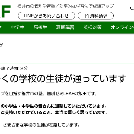
​福井市の個別学習塾／効率的な学習法で成績アップ
​
LINEからお問い合わせ
資料請求
生
中学生
高校生
夏期講習
英検対策
オンライン
グ
日
読了時間: 2分
は多くの学校の生徒が通っています
プを目指す福井市の塾、個別ゼミLEAFの飯田です。
くの小学生・中学生の皆さんに通塾していただいています。
にご支持いただけていること、本当に嬉しく思っています。
は、さまざまな学校の生徒が在籍しています。