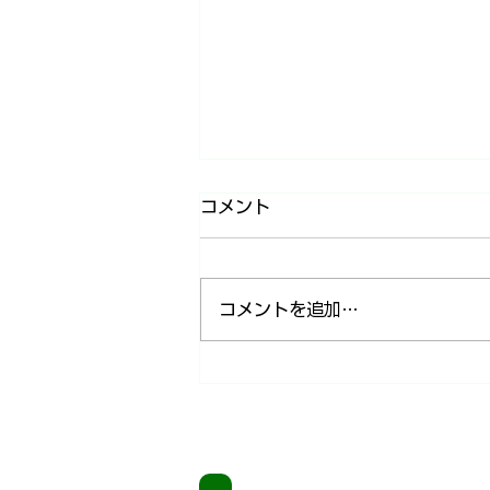
コメント
コメントを追加…
子どもに「読書感想文を手伝
って！」と言われたら～5回
シリーズ 最終回～