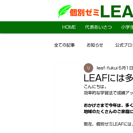
HOME
代表あいさつ
小学
全ての記事
お知らせ
公式ブロ
leaf-fukui
5月1
LEAFに
こんにちは。
効率的な学習法で成績アッ
おかげさまで今年は、多
地域のたくさんのご家庭
現在、個別ゼミLEAFに