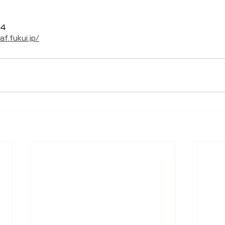
94
af.fukui.jp/