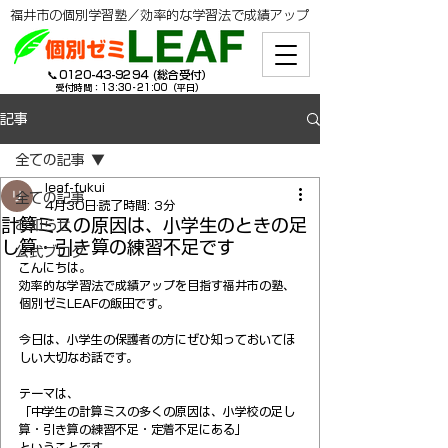
​福井市の個別学習塾／効率的な学習法で成績アップ
​📞
0120-43-9294
(総合受付）
受付時間：13:30-21:00（平日）
記事
全ての記事
leaf-fukui
全ての記事
4月30日
読了時間: 3分
計算ミスの原因は、小学生のときの足
お知らせ
し算・引き算の練習不足です
公式ブログ
こんにちは。
効率的な学習法で成績アップを目指す福井市の塾、
個別ゼミLEAFの飯田です。
今日は、小学生の保護者の方にぜひ知っておいてほ
しい大切なお話です。
テーマは、
「中学生の計算ミスの多くの原因は、小学校の足し
算・引き算の練習不足・定着不足にある」
ということです。